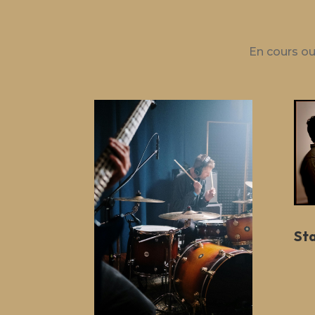
En cours ou 
St