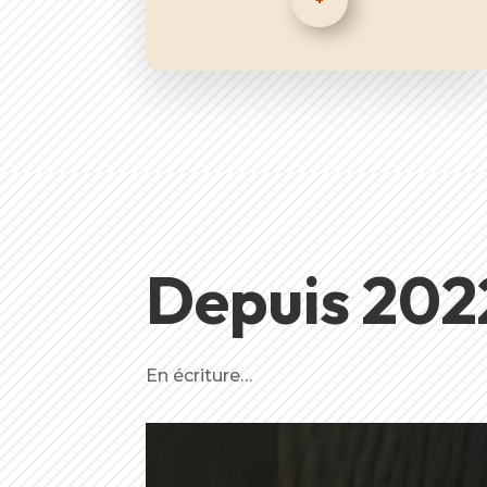
+
Depuis 202
En écriture…